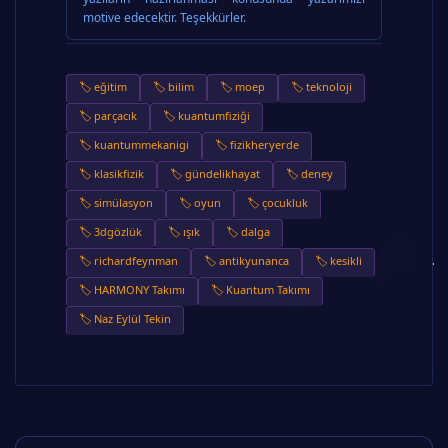
motive edecektir. Teşekkürler.
🏷️ eğitim
🏷️ bilim
🏷️ moep
🏷️ teknoloji
🏷️ parçacık
🏷️ kuantumfiziği
🏷️ kuantummekanigi
🏷️ fizikheryerde
🏷️ klasikfizik
🏷️ gündelikhayat
🏷️ deney
🏷️ simülasyon
🏷️ oyun
🏷️ çocukluk
🏷️ 3dgözlük
🏷️ ışık
🏷️ dalga
🏷️ richardfeynman
🏷️ antikyunanca
🏷️ kesikli
🏷️ HARMONY Takımı
🏷️ Kuantum Takımı
🏷️ Naz Eylül Tekin