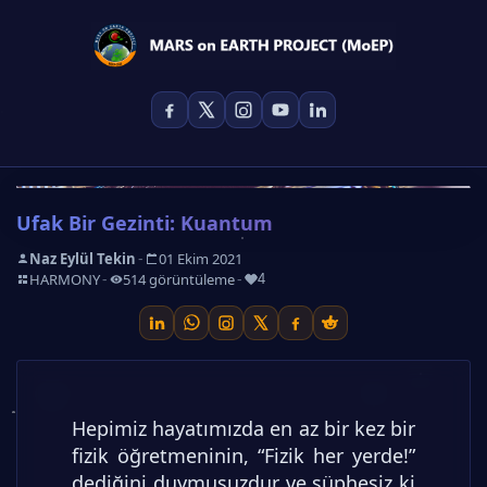
Ufak Bir Gezinti: Kuantum
-
Naz Eylül Tekin
01 Ekim 2021
-
-
-
HARMONY
514 görüntüleme
4
Hepimiz hayatımızda en az bir kez bir
fizik öğretmeninin, “Fizik her yerde!”
dediğini duymuşuzdur ve şüphesiz ki