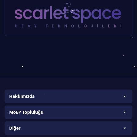
Hakkımızda
Biz Kimiz?
MoEP Topluluğu
Amaç ve Kapsam
Bilim ve Araştırma Takımları
Vizyon ve Misyon
Diğer
Ülke Koordinatörleri
Proje Kurucuları