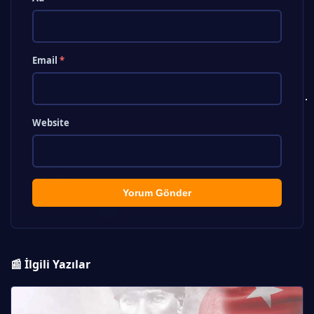
Email
*
Website
Yorum Gönder
📰 İlgili Yazılar