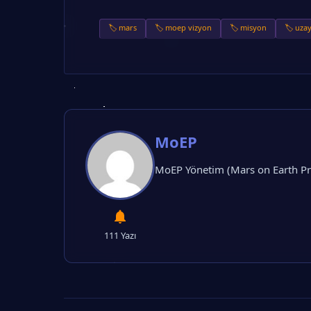
🏷️ mars
🏷️ moep vizyon
🏷️ misyon
🏷️ uza
MoEP
MoEP Yönetim (Mars on Earth 
111 Yazı