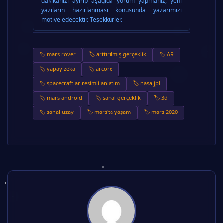
dakikanızı ayırıp aşağıda yorum yapmanız, yeni
yazıların hazırlanması konusunda yazarımızı
motive edecektir. Teşekkürler.
🏷️ mars rover
🏷️ arttırılmış gerçeklik
🏷️ AR
🏷️ yapay zeka
🏷️ arcore
🏷️ spacecraft ar resimli anlatım
🏷️ nasa jpl
🏷️ mars android
🏷️ sanal gerçeklik
🏷️ 3d
🏷️ sanal uzay
🏷️ mars'ta yaşam
🏷️ mars 2020