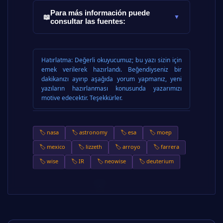
Para más información puede
📖
▼
consultar las fuentes:
Hatırlatma:
Değerli okuyucumuz; bu yazı sizin için
emek verilerek hazırlandı. Beğendiyseniz bir
dakikanızı ayırıp aşağıda yorum yapmanız, yeni
yazıların hazırlanması konusunda yazarımızı
motive edecektir. Teşekkürler.
🏷️ nasa
🏷️ astronomy
🏷️ esa
🏷️ moep
🏷️ mexico
🏷️ lizzeth
🏷️ arroyo
🏷️ farrera
🏷️ wise
🏷️ IR
🏷️ neowise
🏷️ deuterium