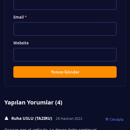
Email
*
Website
Yorum Gönder
Yapılan Yorumlar (4)
👤
Ruha USLU (TA2IRU)
28 Haziran 2022
💬 Cevapla
Gracias por el artículo. Le deseo éxito continuo!