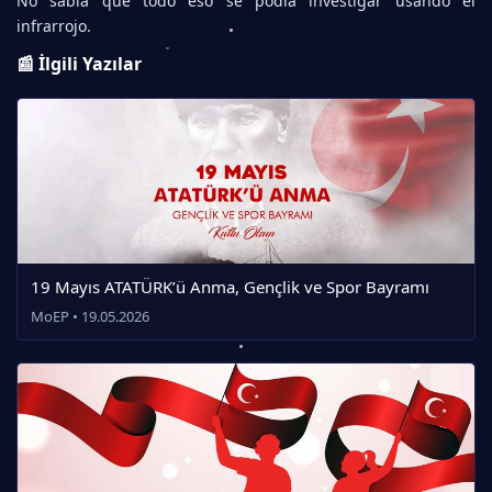
No sabía que todo eso se podía investigar usando el
infrarrojo.
📰 İlgili Yazılar
19 Mayıs ATATÜRK’ü Anma, Gençlik ve Spor Bayramı
MoEP • 19.05.2026