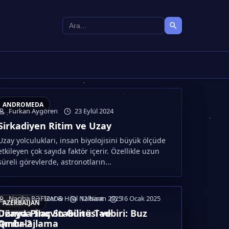
ANDROMEDA
VO
Furkan Aygören
23 Eylül 2024
Sirkadiyen Ritim ve Uzay
Uzay yolculukları, insan biyolojisini büyük ölçüde
etkileyen çok sayıda faktör içerir. Özellikle uzun
süreli görevlerde, astronotların...
Abdullah Ünver & Hilal Nalbant
Nəcibə RƏFİZADƏ
12 Nisan 2025
16 Ocak 2025
SPHAR
AZERBAIJAN
Uzayda İlaç Stabilitesi ve
Dünya Pinqvin Günü Tədbiri: Buz
Zühre Zülal Özarslan
16 Ağustos 2024
Ambalajlama
Qırılır-2