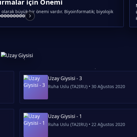
ırmalar için Önemi
An
 olarak büyük bir önemi vardır. Biyoinformatik; biyolojik
Gir
ağa
Uzay Giysisi - 3
Ruha Uslu (TA2IRU) • 30 Ağustos 2020
Uzay Giysisi - 1
Ruha Uslu (TA2IRU) • 22 Ağustos 2020