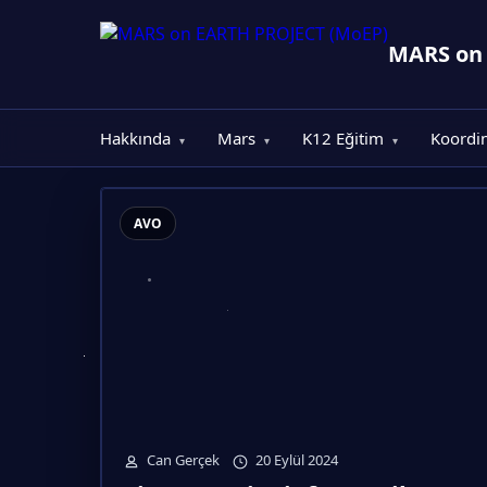
MARS on
Hakkında
Mars
K12 Eğitim
Koordi
▾
▾
▾
AVO
Can Gerçek
20 Eylül 2024