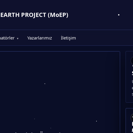
 EARTH PROJECT (MoEP)
natörler
Yazarlarımız
İletişim
▾
A