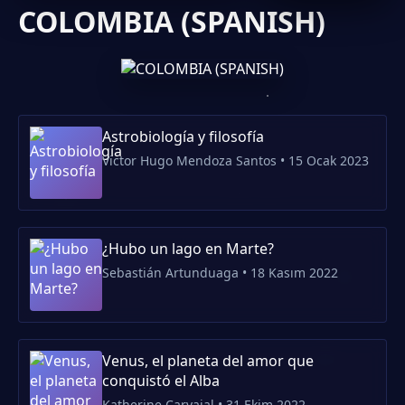
COLOMBIA (SPANISH)
özelliklerinin
çalışarkən,
belirlenmiş
planetimizin
limitler
qorunması
içerisinde
məqsədilə
kalması,
və ona olan
ambalajlandığı
sevgimiz
tarihteki...
çərçivəsində
Astrobiología y filosofía
25...
Victor Hugo Mendoza Santos • 15 Ocak 2023
¿Hubo un lago en Marte?
Sebastián Artunduaga • 18 Kasım 2022
Venus, el planeta del amor que
conquistó el Alba
Katherine Carvajal • 31 Ekim 2022