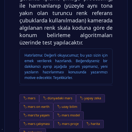
ile harmanlanıp (yüzeyle aynı tona
yakın olan turuncu renk referans
çubuklarda kullanılmadan) kamerada
algılanan renk skala koduna göre de
konum belirleme algoritmaları
üzerinde test yapılacaktır.
Hatırlatma:
Değerli okuyucumuz; bu yazı sizin için
emek verilerek hazırlandı. Beğendiyseniz bir
dakikanızı ayırıp aşağıda yorum yapmanız, yeni
yazıların hazırlanması konusunda yazarımızı
motive edecektir. Teşekkürler.
🏷️ mars
🏷️ dünyadaki mars
🏷️ yapay zeka
🏷️ mars on earth
🏷️ uzay bilim
🏷️ mars'ta yaşam
🏷️ mars model
🏷️ mars çalışması
🏷️ mars proje
🏷️ harita