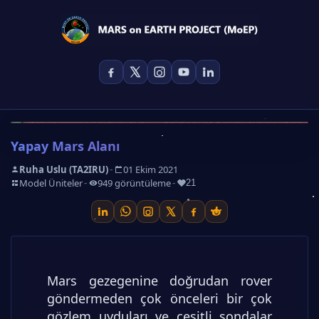
Yapay Mars Alanı
-
Ruha Uslu (TA2IRU)
01 Ekim 2021
-
-
-
Model Üniteler
949 görüntüleme
21
Mars gezegenine doğrudan rover
göndermeden çok önceleri bir çok
gözlem uyduları ve çeşitli sondalar