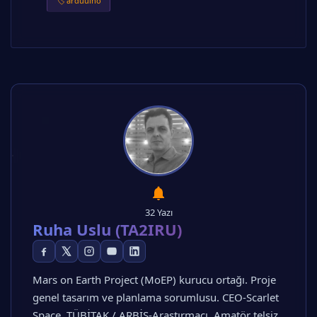
🏷️ arduuino
32 Yazı
Ruha Uslu (TA2IRU)
Mars on Earth Project (MoEP) kurucu ortağı. Proje
genel tasarım ve planlama sorumlusu. CEO-Scarlet
Space, TÜBİTAK / ARBİS-Araştırmacı. Amatör telsiz