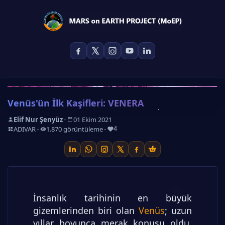
Venüs'ün İlk Kaşifleri: VENERA
-
Elif Nur Şenyüz
01 Ekim 2021
-
-
-
ADIVAR
1.870 görüntüleme
4
İnsanlık tarihinin en büyük
gizemlerinden biri olan
Venüs
; uzun
yıllar boyunca merak konusu oldu.