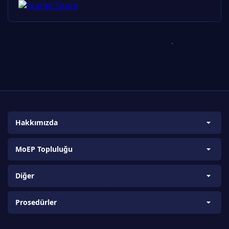
Hakkımızda
Biz Kimiz?
MoEP Topluluğu
Amaç ve Kapsam
Bilim ve Araştırma Takımları
Vizyon ve Misyon
Diğer
Ülke Koordinatörleri
Proje Kurucuları
About us
Üniversite Koordinatörleri
Prosedürler
Bilgi-Tecrübe Paylaşımı
K12 Koordinatörlüğü (K12T)
İletişim Formu
Sponsorluk ve İşbirliği