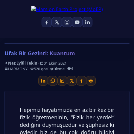
Ufak Bir Gezinti: Kuantum
-
Naz Eylül Tekin
01 Ekim 2021
-
-
-
HARMONY
520 görüntüleme
4
Hepimiz hayatımızda en az bir kez bir
fizik öğretmeninin, “Fizik her yerde!”
dediğini duymuşuzdur ve şüphesiz ki
öyledir biz de bu çok doğru bilgiyi