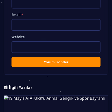
Email
*
Website
Yorum Gönder
📰 İlgili Yazılar