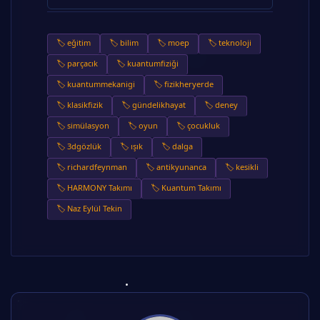
🏷️ eğitim
🏷️ bilim
🏷️ moep
🏷️ teknoloji
🏷️ parçacık
🏷️ kuantumfiziği
🏷️ kuantummekanigi
🏷️ fizikheryerde
🏷️ klasikfizik
🏷️ gündelikhayat
🏷️ deney
🏷️ simülasyon
🏷️ oyun
🏷️ çocukluk
🏷️ 3dgözlük
🏷️ ışık
🏷️ dalga
🏷️ richardfeynman
🏷️ antikyunanca
🏷️ kesikli
🏷️ HARMONY Takımı
🏷️ Kuantum Takımı
🏷️ Naz Eylül Tekin