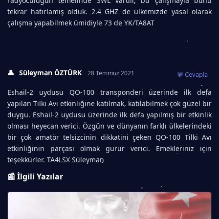
radyoculuğun temelinde SWL vardır, bu çalışmayla bunu
tekrar hatırlamış olduk. 2.4 GHZ de ülkemizde yasal olarak
çalışma yapabilmek ümidiyle 73 de YK/TA8AT
👤
Süleyman ÖZTÜRK
28 Temmuz 2021
💬 Cevapla
Eshail-2 uydusu QO-100 transponderi üzerinde ilk defa
yapılan Tilki Avı etkinliğine katılmak, katılabilmek çok güzel bir
duygu. Eshail-2 uydusu üzerinde ilk defa yapılmış bir etkinlik
olması heyecan verici. Özgün ve dünyanın farklı ülkelerindeki
bir çok amatör telsizcinin dikkatini çeken QO-100 Tilki Avı
etkinliğinin parçası olmak gurur verici. Emekleriniz için
teşekkürler. TA4LSX Süleyman
📰 İlgili Yazılar