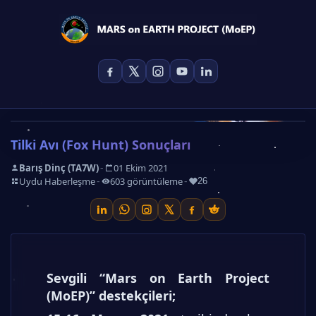
Tilki Avı (Fox Hunt) Sonuçları
-
Barış Dinç (TA7W)
01 Ekim 2021
-
-
-
Uydu Haberleşme
603 görüntüleme
26
Sevgili “Mars on Earth Project
(MoEP)” destekçileri;