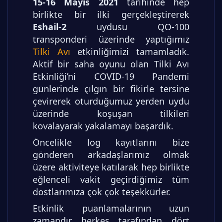
15-16 Mayıs 2021
tarihinde hep
birlikte bir ilki gerçekleştirerek
Eshail-2
uydusu QO-100
transponderi üzerinde yaptığımız
Tilki Avı
etkinliğimizi tamamladık.
Aktif bir saha oyunu olan Tilki Avı
Etkinliği’ni COVID-19 Pandemi
günlerinde çılgın bir fikirle tersine
çevirerek oturduğumuz yerden uydu
üzerinde koşuşan tilkileri
kovalayarak yakalamayı başardık.
Öncelikle log kayıtlarını bize
gönderen arkadaşlarımız olmak
üzere aktiviteye katılarak hep birlikte
eğlenceli vakit geçirdiğimiz tüm
dostlarımıza çok çok teşekkürler.
Etkinlik puanlamalarının uzun
zamandır herkes tarafından dört