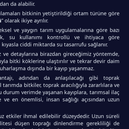
an da alabilir.
amaları bitkinin yetiştirildiği ortam türüne göre
ü
” olarak ikiye ayrılır.
neksel ve yaygın tarım uygulamalarına göre bazı
rak, su kullanımı kontrollü ve ihtiyaca göre
kıyasla ciddi miktarda su tasarrufu sağlanır.
z ve detaylarına birazdan gireceğimiz yöntemde,
la bitki köklerine ulaştırılır ve tekrar devir daim
buharlaşma dışında bir kayıp yaşanmaz.
antajı, adından da anlaşılacağı gibi toprak
arımda bitkiler, toprak aracılığıyla zararlılara ve
Bu durum verimde yaşanan kayıplara, tarımsal ilaç
e ve en önemlisi, insan sağlığı açısından uzun
etkiler ihmal edilebilir düzeydedir. Uzun süreli
itesi düşen toprağı dinlendirme gerekliliği de