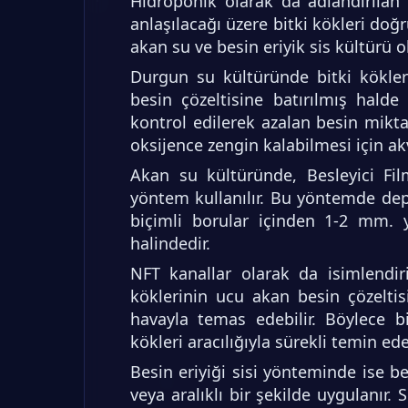
Hidroponik olarak da adlandırıla
anlaşılacağı üzere bitki kökleri doğ
akan su ve besin eriyik sis kültürü ol
Durgun su kültüründe bitki kökleri
besin çözeltisine batırılmış halde 
kontrol edilerek azalan besin miktar
oksijence zengin kalabilmesi için ak
Akan su kültüründe, Besleyici Fil
yöntem kullanılır. Bu yöntemde dep
biçimli borular içinden 1-2 mm. y
halindedir.
NFT kanallar olarak da isimlendiril
köklerinin ucu akan besin çözelti
havayla temas edebilir. Böylece bi
kökleri aracılığıyla sürekli temin edeb
Besin eriyiği sisi yönteminde ise bes
veya aralıklı bir şekilde uygulanır. 