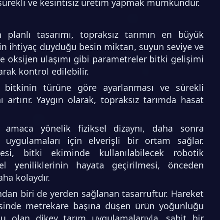
 sürekli ve kesintisiz üretim yapmak mümkündür.
ın planlı tasarımı, topraksız tarımın en büyük
inin ihtiyaç duyduğu besin miktarı, suyun seviye ve
e oksijen ulaşımı gibi parametreler bitki gelişimi
rak kontrol edilebilir.
en bitkinin türüne göre ayarlanması ve sürekli
ı artırır. Yaygın olarak, topraksız tarımda hasat
ın amaca yönelik fiziksel dizaynı, daha sonra
ygulamaları için elverişli bir ortam sağlar.
esi, bitki ekiminde kullanılabilecek robotik
el yeniliklerinin hayata geçirilmesi, önceden
ha kolaydır.
ndan biri de yerden sağlanan tasarruftur. Hareket
ayesinde metrekare başına düşen ürün yoğunluğu
onu olan dikey tarım uygulamalarıyla, sabit bir