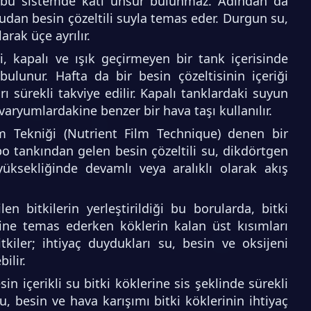
n bu sistemde katı unsur bulunmaz. Adından da
rudan besin çözeltili suyla temas eder. Durgun su,
arak üçe ayrılır.
, kapalı ve ışık geçirmeyen bir tank içerisinde
bulunur. Hafta da bir besin çözeltisinin içeriği
ı sürekli takviye edilir. Kapalı tanklardaki suyun
varyumlardakine benzer bir hava taşı kullanılır.
m Tekniği (Nutrient Film Technique) denen bir
o tankından gelen besin çözeltili su, dikdörtgen
üksekliğinde devamlı veya aralıklı olarak akış
en bitkilerin yerleştirildiği bu borularda, bitki
sine temas ederken köklerin kalan üst kısımları
tkiler; ihtiyaç duydukları su, besin ve oksijeni
ilir.
in içerikli su bitki köklerine sis şeklinde sürekli
Su, besin ve hava karışımı bitki köklerinin ihtiyaç