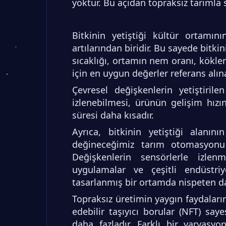
yoktur. Bu açıdan topraksız tarımla
Bitkinin yetiştiği kültür ortamın
artılarından biridir. Bu sayede bitk
sıcaklığı, ortamın nem oranı, kökler
için en uygun değerler referans alına
Çevresel değişkenlerin yetiştiril
izlenebilmesi, ürünün gelişim hızın
süresi daha kısadır.
Ayrıca, bitkinin yetiştiği alanın
değineceğimiz tarım otomasyonu u
Değişkenlerin sensörlerle izlenm
uygulamalar ve çeşitli endüstriy
tasarlanmış bir ortamda nispeten da
Topraksız üretimin yaygın faydaları
edebilir taşıyıcı borular (NFT) s
daha fazladır. Farklı bir varyasy