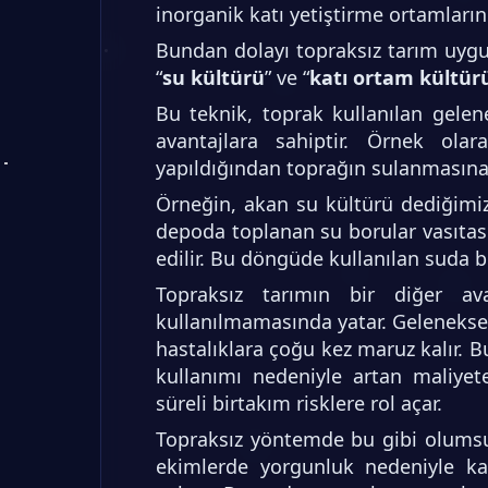
inorganik katı yetiştirme ortamlarınd
Bundan dolayı topraksız tarım uygul
“
su kültürü
” ve “
katı ortam kültür
Bu teknik, toprak kullanılan gele
avantajlara sahiptir. Örnek ola
yapıldığından toprağın sulanmasına 
Örneğin, akan su kültürü dediğimi
depoda toplanan su borular vasıtasıy
edilir. Bu döngüde kullanılan suda 
Topraksız tarımın bir diğer av
kullanılmamasında yatar. Geleneksel t
hastalıklara çoğu kez maruz kalır. 
kullanımı nedeniyle artan maliyet
süreli birtakım risklere rol açar.
Topraksız yöntemde bu gibi olumsuz 
ekimlerde yorgunluk nedeniyle kal