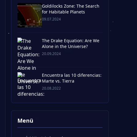
Goldilocks Zone: The Search
for Habitable Planets
09.07.2024
The Drake Equation: Are We
Alone in the Universe?
20.09.2024
Encuentra las 10 diferencias:
Marte vs. Tierra
20.08.2022
Menü