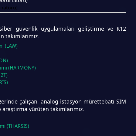
oordinatörü)
inatörü)
siber güvenlik uygulamaları geliştirme ve K12
an takımlarımız.
mı (LAW)
RON)
akımı (HARMONY)
12T)
RIS)
zerinde çalışan, analog istasyon mürettebatı SIM
e araştırma yürüten takımlarımız.
mı (THARSIS)