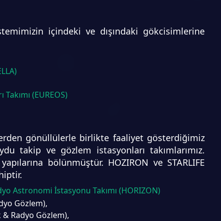
stemimizin içindeki ve dışındaki gökcisimlerine
ELLA)
rı Takımı (EUREOS)
lerden gönüllülerle birlikte faaliyet gösterdiğimiz
u takip ve gözlem istasyonları takımlarımız.
v yapılarına bölünmüştür. HOZIRON ve STARLIFE
iptir.
dyo Astronomi İstasyonu Takımı (HORIZON)
adyo Gözlem),
k & Radyo Gözlem),