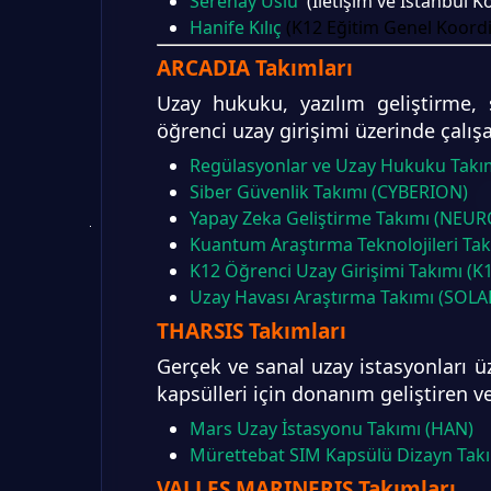
Serenay Uslu
(İletişim ve İstanbul K
Hanife Kılıç
(K12 Eğitim Genel Koord
ARCADIA
Takımları
Uzay hukuku, yazılım geliştirme, 
öğrenci uzay girişimi üzerinde çalış
Regülasyonlar ve Uzay Hukuku Takı
Siber Güvenlik Takımı (CYBERION)
Yapay Zeka Geliştirme Takımı (NEU
Kuantum Araştırma Teknolojileri T
K12 Öğrenci Uzay Girişimi Takımı (K
Uzay Havası Araştırma Takımı (SOLA
THARSIS Takımları
Gerçek ve sanal uzay istasyonları ü
kapsülleri için donanım geliştiren v
Mars Uzay İstasyonu Takımı (HAN)
Mürettebat SIM Kapsülü Dizayn Takı
VALLES MARINERIS Takımları