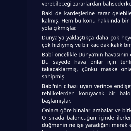
verebileceği zararlardan bahsederken
Baki de kardeşlerine zarar gelebi
kalmış. Hem bu konu hakkında bir ç
yola çıkmışlar.
Dünya'ya yaklaştıkça daha çok heye
çok hızlıymış ve bir kaç dakikalık b
Babi öncelikle Dünya'nın havasının o
Bu sayede hava onlar için tehli
takacaklarmış, çünkü maske onla
sahipmiş.
Babi'nin cihazı uyarı verince endiş
tehlikelerden koruyacak bir bal
başlamışlar.
Onlara göre binalar, arabalar ve bit
O sırada baloncuğun içinde ilerle
düğmenin ne işe yaradığını merak e