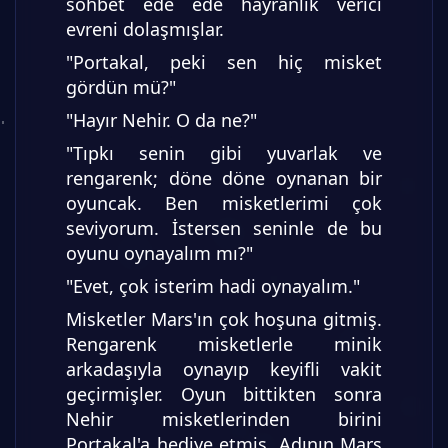
sohbet ede ede hayranlık verici
evreni dolaşmışlar.
"Portakal, peki sen hiç misket
gördün mü?"
"Hayır Nehir. O da ne?"
"Tıpkı senin gibi yuvarlak ve
rengarenk; döne döne oynanan bir
oyuncak. Ben misketlerimi çok
seviyorum. İstersen seninle de bu
oyunu oynayalım mı?"
"Evet, çok isterim hadi oynayalım."
Misketler Mars'ın çok hoşuna gitmiş.
Rengarenk misketlerle minik
arkadaşıyla oynayıp keyifli vakit
geçirmişler. Oyun bittikten sonra
Nehir misketlerinden birini
Portakal'a hediye etmiş. Adının Mars