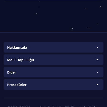
Hakkımızda
Biz Kimiz?
MoEP Topluluğu
Amaç ve Kapsam
Bilim ve Araştırma Takımları
Vizyon ve Misyon
Diğer
Ülke Koordinatörleri
Proje Kurucuları
About us
Üniversite Koordinatörleri
Prosedürler
Bilgi-Tecrübe Paylaşımı
K12 Koordinatörlüğü (K12T)
İletişim Formu
Sponsorluk ve İşbirliği
Gizlilik Politikası
Radyo Astronomi İstasyonumuz