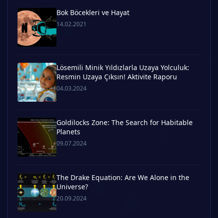
Bok Böcekleri ve Hayat
14.02.2021
Lösemili Minik Yıldızlarla Uzaya Yolculuk:
Resmin Uzaya Çıksın! Aktivite Raporu
04.03.2024
Goldilocks Zone: The Search for Habitable
Planets
09.07.2024
The Drake Equation: Are We Alone in the
Universe?
20.09.2024