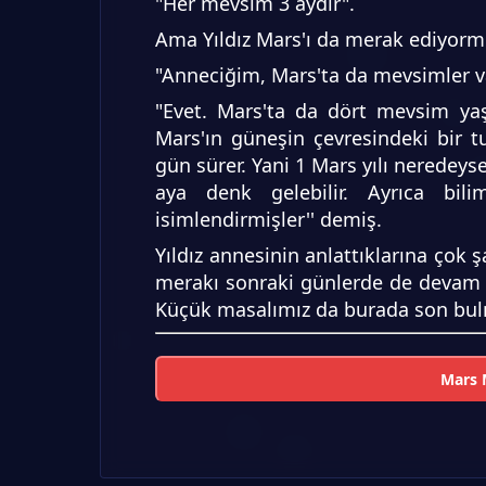
"Her mevsim 3 aydır".
Ama Yıldız Mars'ı da merak ediyor
"Anneciğim, Mars'ta da mevsimler va
"Evet. Mars'ta da dört mevsim ya
Mars'ın güneşin çevresindeki bir 
gün sürer. Yani 1 Mars yılı neredeys
aya denk gelebilir. Ayrıca bil
isimlendirmişler'' demiş.
Yıldız annesinin anlattıklarına çok 
merakı sonraki günlerde de devam 
Küçük masalımız da burada son bu
Mars M