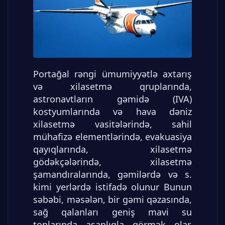
Portağal rəngi ümumiyyətlə axtarış
və xilasetmə qruplarında,
astronavtların gəmidə (IVA)
kostyumlarında və hava dəniz
xilasetmə vasitələrində, sahil
mühafizə elementlərində, evakuasiya
qayıqlarında, xilasetmə
gödəkçələrində, xilasetmə
şamandıralarında, gəmilərdə və s.
kimi yerlərdə istifadə olunur Bunun
səbəbi, məsələn, bir gəmi qəzasında,
sağ qalanları geniş mavi su
tonlarında asanlıqla görmək olar.