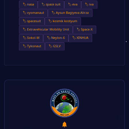
🏷️ nasa
🏷️ space suit
🏷️ eva
🏷️ iva
🏷️ vyomanaut
🏷️ Aysun Bagiyeva Alirza
🏷️ spacesuit
🏷️ kosmik kostyum
🏷️ Extravehicular Mobility Unit
🏷️ Space-X
🏷️ Sokol-M
🏷️ Neylon-6
🏷️ XINHUA
🏷️ Tykonaut
🏷️ GSLV