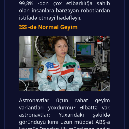
99,8% -dən çox etibarlılığa sahib
olan insanlara bənzəyən robotlardan
istifadə etməyi hədəfləyir.
ISS -də Normal Geyim
Astronavtlar üçün rahat geyim
variantları yoxdurmu? Əlbəttə var.
astronavtlar; Yuxarıdakı şəkildə
göründüyü kimi uzun müddət ABŞ-a