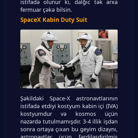
istifadə olunur ki, dalğıc tək arxa
fermuar çəkə bilsin.
SpaceX Kabin Duty Suit
Şəkildəki Space-X astronavtlarının
istifadə etdiyi kostyum kabin içi (IVA)
kostyumdur və kosmos üçün
nəzərdə tutulmamışdır. 3-4 illik işdən
sonra ortaya çıxan bu geyim dizaynı,
astronavtlar üçün fərdiləşdirilmiş