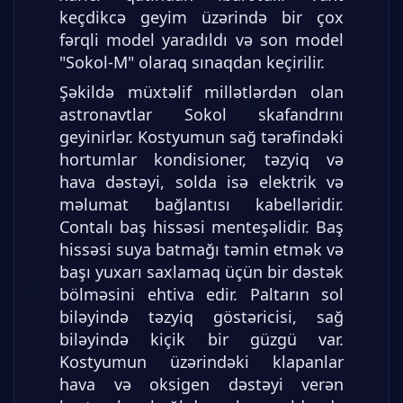
keçdikcə geyim üzərində bir çox
fərqli model yaradıldı və son model
"Sokol-M" olaraq sınaqdan keçirilir.
Şəkildə müxtəlif millətlərdən olan
astronavtlar Sokol skafandrını
geyinirlər. Kostyumun sağ tərəfindəki
hortumlar kondisioner, təzyiq və
hava dəstəyi, solda isə elektrik və
məlumat bağlantısı kabelləridir.
Contalı baş hissəsi menteşəlidir. Baş
hissəsi suya batmağı təmin etmək və
başı yuxarı saxlamaq üçün bir dəstək
bölməsini ehtiva edir. Paltarın sol
biləyində təzyiq göstəricisi, sağ
biləyində kiçik bir güzgü var.
Kostyumun üzərindəki klapanlar
hava və oksigen dəstəyi verən