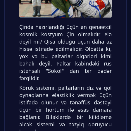
Çində hazırlandığı üçün ən qənaətcil
kosmik kostyum Çin olmalıdır, elə
deyil mi? Qısa olduğu üçün daha az
hissə istifadə edilməlidir. Əlbəttə ki,
yox və bu paltarlar digərləri kimi
bahalı deyil. Paltar kabindəki rus
istehsalı "Sokol" dan bir qədər
fərqlidir.
Körük sistemi, paltarların diz və qol
oynaqlarına elastiklik vermək üçün
istifadə olunur və tənəffüs dəstəyi
üçün bir hortum ilə əsas damara
bağlanır. Biləklərdə bir kilidləmə
əlcək sistemi və təzyiq qoruyucu