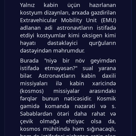
Yalnız kabin üçün hazırlanan
kostyum dizaynları, arxada gəzdirilən
Extravehicular Mobility Unit (EMU)
adlanan adi astronavtların istifadə
etdiyi kostyumlar kimi oksigen kimi
həyatı dəstəkləyici qurğuların
dəstəyindən məhrumdur.
Burada "niyə bir növ geyimdən
istifadə etməyəsən?" sual yarana
bilər. Astronavtların kabin daxili
missiyaları ilə kabin xaricində
(kosmos) missiyalar arasındakı
fərqlər bunun nəticəsidir. Kosmik
gəmidə komanda nəzarəti və s.
Səbəblərdən ötəri daha rahat və
çevik olmağa ehtiyac olsa da,
kosmos mühitində həm sığınacaqlı,