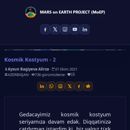
Kosmik Kostyum - 2
-
Aysun Bagiyeva Alirza
01 Ekim 2021
-
-
-
AZERBAIJAN
736 görüntüleme
15
Gedəcəyimiz kosmik kostyum
seriyamıza davam edək. Diqqətinizə
çatdırmaq istərdim ki, biz yalnız türk