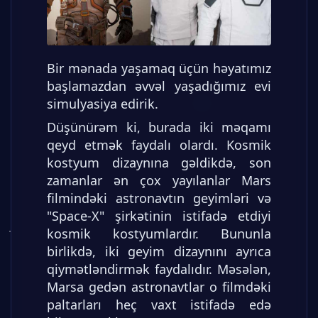
Bir mənada yaşamaq üçün həyatımız
başlamazdan əvvəl yaşadığımız evi
simulyasiya edirik.
Düşünürəm ki, burada iki məqamı
qeyd etmək faydalı olardı. Kosmik
kostyum dizaynına gəldikdə, son
zamanlar ən çox yayılanlar Mars
filmindəki astronavtın geyimləri və
"Space-X" şirkətinin istifadə etdiyi
kosmik kostyumlardır. Bununla
birlikdə, iki geyim dizaynını ayrıca
qiymətləndirmək faydalıdır. Məsələn,
Marsa gedən astronavtlar o filmdəki
paltarları heç vaxt istifadə edə