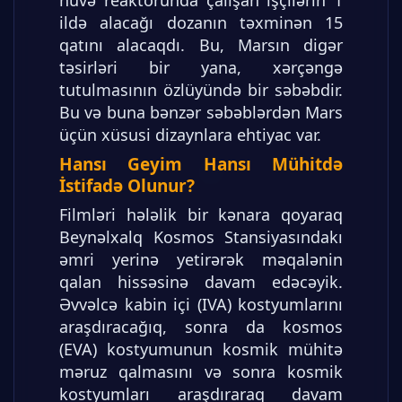
ildə alacağı dozanın təxminən 15
qatını alacaqdı. Bu, Marsın digər
təsirləri bir yana, xərçəngə
tutulmasının özlüyündə bir səbəbdir.
Bu və buna bənzər səbəblərdən Mars
üçün xüsusi dizaynlara ehtiyac var.
Hansı Geyim Hansı Mühitdə
İstifadə Olunur?
Filmləri hələlik bir kənara qoyaraq
Beynəlxalq Kosmos Stansiyasındakı
əmri yerinə yetirərək məqalənin
qalan hissəsinə davam edəcəyik.
Əvvəlcə kabin içi (IVA) kostyumlarını
araşdıracağıq, sonra da kosmos
(EVA) kostyumunun kosmik mühitə
məruz qalmasını və sonra kosmik
kostyumları araşdıraraq davam