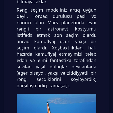
bilməyəcəklər.
Rəng seçim modeliniz artıq uyğun
deyil. Torpaq quruluşu paslı və
narıncı olan Mars planetində eyni
rəngli bir astronavt kostyumu
istifadə etmək son seçim olardı,
ancaq kamuflyaj üçün yaxşı bir
seçim olardı. Xoşbəxtlikdən, hal-
hazırda kamuflyaj etməyimizi tələb
edən və elmi fantastika tərəfindən
sevilən yaşıl qulaqlar deyilənlərlə
(əgər olsaydı, yaxşı və ziddiyyətli bir
rəng seçdiklərini söyləyərdik)
qarşılaşmadıq. tamaşaçı.