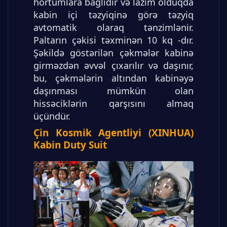
hortumlara bağlıdır və lazım olduqda
kabin içi təzyiqinə görə təzyiq
avtomatik olaraq tənzimlənir.
Paltarın çəkisi təxminən 10 kq -dır.
Şəkildə göstərilən çəkmələr kabinə
girməzdən əvvəl çıxarılır və daşınır,
bu, çəkmələrin altından kabinəyə
daşınması mümkün olan
hissəciklərin qarşısını almaq
üçündür.
Çin Kosmik Agentliyi (XINHUA)
Kabin Duty Suit