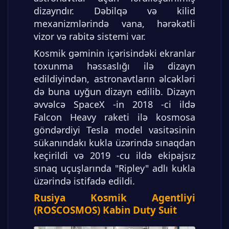
dizayndır. Dəbilqə və kilid
mexanizmlərində vana, hərəkətli
vizor və rabitə sistemi var.
Kosmik gəminin içərisindəki ekranlar
toxunma həssaslığı ilə dizayn
edildiyindən, astronavtların əlcəkləri
də buna uyğun dizayn edilib. Dizayn
əvvəlcə SpaceX -in 2018 -ci ildə
Falcon Heavy raketi ilə kosmosa
göndərdiyi Tesla model vasitəsinin
sükanındakı kukla üzərində sınaqdan
keçirildi və 2019 -cu ildə ekipajsız
sınaq uçuşlarında "Ripley" adlı kukla
üzərində istifadə edildi.
Rusiya Kosmik Agentliyi
(ROSCOSMOS) Kabin Duty Suit