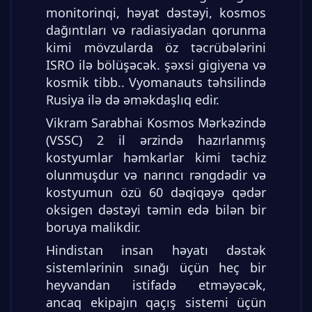
monitorinqi, həyat dəstəyi, kosmos
dağıntıları və radiasiyadan qorunma
kimi mövzularda öz təcrübələrini
ISRO ilə bölüşəcək. şəxsi gigiyena və
kosmik tibb.. Vyomanauts təhsilində
Rusiya ilə də əməkdaşlıq edir.
Vikram Sarabhai Kosmos Mərkəzində
(VSSC) 2 il ərzində hazırlanmış
kostyumlar həmkarlar kimi təchiz
olunmuşdur və narıncı rəngdədir və
kostyumun özü 60 dəqiqəyə qədər
oksigen dəstəyi təmin edə bilən bir
boruya malikdir.
Hindistan insan həyatı dəstək
sistemlərinin sınağı üçün heç bir
heyvandan istifadə etməyəcək,
ancaq ekipajın qaçış sistemi üçün