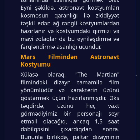
Eyni şəkildə, astronavt kostyumları
kosmosun qaranlığı ilə ziddiyyət
təşkil edən ağ rəngli kostyumlardan
hazırlanır və kostyumdakı qırmızı və
mavi zolaqlar da bu eyniləşdirmə və
fərqləndirmə asanlığı üçündür.
Mars Filmindən Astronavt
Kostyumu
Xülasə olaraq, "The Martian"
filmindəki dizayn tamamilə film
yönümlüdür və xarakterin üzünü
göstərmək üçün hazırlanmışdır. Əks
təqdirdə, üzünü heç vaxt
görmədiyimiz bir personajı seyr
etməli olacağıq, ancaq 1,5 saat
dəbilqəsini çıxardıqdan sonra.
Bununla birlikdə, paltar dizaynının