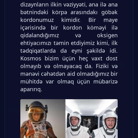
dizaynların ilkin vəziyyəti, ana ilə ana
bətnindəki körpə arasındakı göbək
kordonumuz kimidir. Bir maye
içərisində bir kordon köməyi ilə
qidalandığımız və oksigen
ehtiyacımızı təmin etdiyimiz kimi, ilk
tədqiqatlarda da eyni şəkildə idi.
Kosmos bizim üçün heç vaxt dost
olmayıb və olmayacaq da. Fiziki və
mənəvi cəhətdən aid olmadığımız bir
mühitdə var olmaq üçün mübarizə
aparırıq.