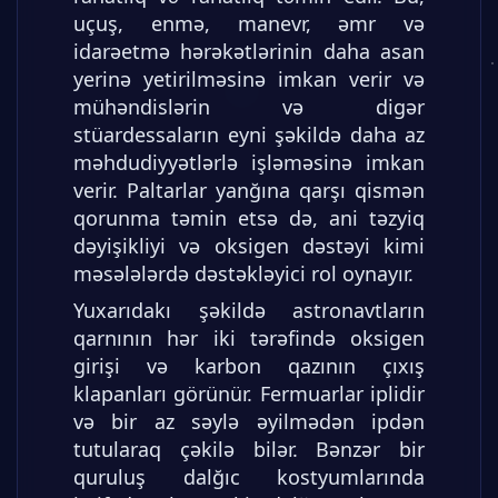
uçuş, enmə, manevr, əmr və
idarəetmə hərəkətlərinin daha asan
yerinə yetirilməsinə imkan verir və
mühəndislərin və digər
stüardessaların eyni şəkildə daha az
məhdudiyyətlərlə işləməsinə imkan
verir. Paltarlar yanğına qarşı qismən
qorunma təmin etsə də, ani təzyiq
dəyişikliyi və oksigen dəstəyi kimi
məsələlərdə dəstəkləyici rol oynayır.
Yuxarıdakı şəkildə astronavtların
qarnının hər iki tərəfində oksigen
girişi və karbon qazının çıxış
klapanları görünür. Fermuarlar iplidir
və bir az səylə əyilmədən ipdən
tutularaq çəkilə bilər. Bənzər bir
quruluş dalğıc kostyumlarında