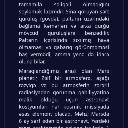
tamamilə səliqəli olmadığını
söyləmək lazımdır. Sinə qoruyan sərt
quruluş (gövdə), paltarın üzərindəki
bağlama kəmərləri və arxa qurğu
mövcud quruluşlara bənzədilir.
Paltarın içərisində sıxılmış hava
olmaması və qabarıq görünməməsi
baş vermədi, amma yenə də idarə
oluna bilər.
Maraqlandığımız ərazi olan Mars
planeti; Zəif bir atmosferə, aşağı
təzyiqə və bu atmosferin zərərli
radiasiyadan qorunma qabiliyyətinə
malik olduğu üçün astronavt
kostyumları hər kosmik missiyada
əsas element olacaq. Məhz; Marsda
6 ay sərf edən bir astronavt, Yerdəki
nüvə reaktorunda çalışan işçilərin 1