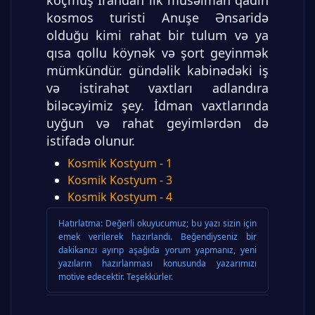
köçmüş İrandan ilk müsəlman qadın
kosmos turisti Anuşe Ənsaridə
olduğu kimi rahat bir tulum və ya
qısa qollu köynək və şort geyinmək
mümkündür. gündəlik kabinədəki iş
və istirahət vaxtları adlandıra
biləcəyimiz şey. İdman vaxtlarında
uyğun və rahat geyimlərdən də
istifadə olunur.
Kosmik Kostyum - 1
Kosmik Kostyum - 3
Kosmik Kostyum - 4
Hatırlatma:
Değerli okuyucumuz; bu yazı sizin için
emek verilerek hazırlandı. Beğendiyseniz bir
dakikanızı ayırıp aşağıda yorum yapmanız, yeni
yazıların hazırlanması konusunda yazarımızı
motive edecektir. Teşekkürler.