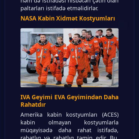
həm də istifadəsi nisbətən çətin olan
paltarları istifadə etməlidirlər.
NASA Kabin Xidmət Kostyumları
IVA Geyimi EVA Geyimindən Daha
Rahatdır
Amerika kabin kostyumları (ACES)
kabin olmayan kostyumlarla
müqayisədə daha rahat istifadə,
rahatlıq və rahatlıq təmin edir. Bu,