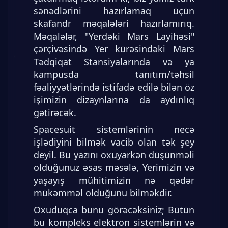
sənədlərini hazırlamaq üçün
skafandr məqalələri hazırlamırıq.
Məqalələr, "Yerdəki Mars Layihəsi"
çərçivəsində Yer kürəsindəki Mars
Tədqiqat Stansiyalarında və ya
kampusda tanıtım/təhsil
fəaliyyətlərində istifadə edilə bilən öz
işimizin dizaynlarına da aydınlıq
gətirəcək.
Spacesuit sistemlərinin necə
işlədiyini bilmək vacib olan tək şey
deyil. Bu yazını oxuyarkən düşünməli
olduğunuz əsas məsələ, Yerimizin və
yaşayış mühitimizin nə qədər
mükəmməl olduğunu bilməkdir.
Oxuduqca bunu görəcəksiniz; Bütün
bu kompleks elektron sistemlərin və