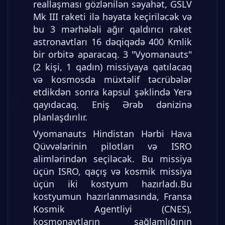
reallaşması gözlənilən səyahət, GSLV
Mk III raketi ilə həyata keçiriləcək və
bu 3 mərhələli ağır qaldırıcı raket
astronavtları 16 dəqiqədə 400 Kmlik
bir orbitə aparacaq. 3 "Vyomanauts"
(2 kişi, 1 qadın) missiyaya qatılacaq
və kosmosda müxtəlif təcrübələr
etdikdən sonra kapsul şəklində Yerə
qayıdacaq. Eniş Ərəb dənizinə
planlaşdırılır.
Vyomanauts Hindistan Hərbi Hava
Qüvvələrinin pilotları və ISRO
alimlərindən seçiləcək. Bu missiya
üçün ISRO, qaçış və kosmik missiya
üçün iki kostyum hazırladı.Bu
kostyumun hazırlanmasında, Fransa
Kosmik Agentliyi (CNES),
kosmonavtların sağlamlığının