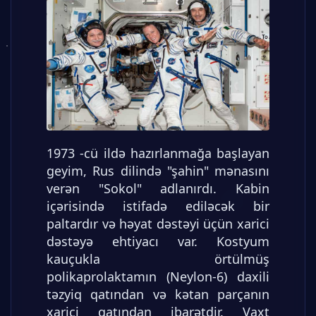
1973 -cü ildə hazırlanmağa başlayan
geyim, Rus dilində "şahin" mənasını
verən "Sokol" adlanırdı. Kabin
içərisində istifadə ediləcək bir
paltardır və həyat dəstəyi üçün xarici
dəstəyə ehtiyacı var. Kostyum
kauçukla örtülmüş
polikaprolaktamın (Neylon-6) daxili
təzyiq qatından və kətan parçanın
xarici qatından ibarətdir. Vaxt