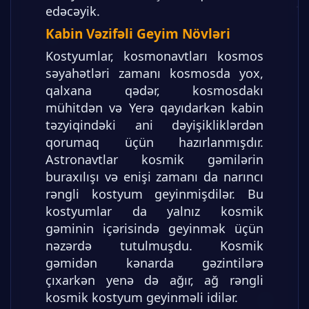
edəcəyik.
Kabin Vəzifəli Geyim Növləri
Kostyumlar, kosmonavtları kosmos
səyahətləri zamanı kosmosda yox,
qalxana qədər, kosmosdakı
mühitdən və Yerə qayıdarkən kabin
təzyiqindəki ani dəyişikliklərdən
qorumaq üçün hazırlanmışdır.
Astronavtlar kosmik gəmilərin
buraxılışı və enişi zamanı da narıncı
rəngli kostyum geyinmişdilər. Bu
kostyumlar da yalnız kosmik
gəminin içərisində geyinmək üçün
nəzərdə tutulmuşdu. Kosmik
gəmidən kənarda gəzintilərə
çıxarkən yenə də ağır, ağ rəngli
kosmik kostyum geyinməli idilər.