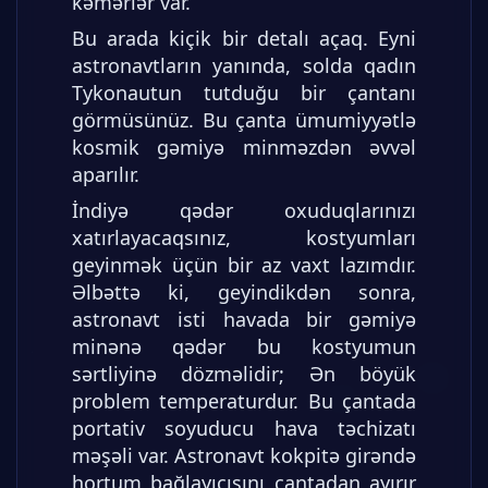
kəmərlər var.
Bu arada kiçik bir detalı açaq. Eyni
astronavtların yanında, solda qadın
Tykonautun tutduğu bir çantanı
görmüsünüz. Bu çanta ümumiyyətlə
kosmik gəmiyə minməzdən əvvəl
aparılır.
İndiyə qədər oxuduqlarınızı
xatırlayacaqsınız, kostyumları
geyinmək üçün bir az vaxt lazımdır.
Əlbəttə ki, geyindikdən sonra,
astronavt isti havada bir gəmiyə
minənə qədər bu kostyumun
sərtliyinə dözməlidir; Ən böyük
problem temperaturdur. Bu çantada
portativ soyuducu hava təchizatı
məşəli var. Astronavt kokpitə girəndə
hortum bağlayıcısını çantadan ayırır