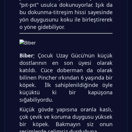
"pıt-pıt" usulca dokunuyorlar. Işık da
bu dokunma-titreşim hissi sayesinde
yön duygusunu koku ile birleştirerek
o yöne gidebiliyor.
Biber
; Çocuk Uzay Gücü'nün küçük
dostlarının en son üyesi olarak
katıldı. Cüce doberman da olarak
bilinen Pincher ırkından 6 yaşında bir
köpek. İlk sahiplenildiğinde öyle
küçüktü ki bir kapüşona
sığabiliyordu.
Küçük gövde yapısına oranla kaslı,
çok çevik ve koruma duygusu yüksek
bir köpek. Bakmayın siz onun
resimlerde çelimsiz durduğuna.