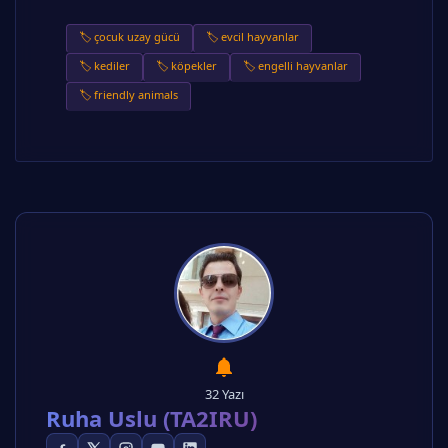
🏷️ çocuk uzay gücü
🏷️ evcil hayvanlar
🏷️ kediler
🏷️ köpekler
🏷️ engelli hayvanlar
🏷️ friendly animals
32 Yazı
Ruha Uslu (TA2IRU)