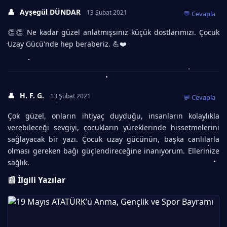
👤
Ayşegül DÜNDAR
13 Şubat 2021
💬 Cevapla
👏👏 Ne kadar güzel anlatmışsınız küçük dostlarımızı. Çocuk
Uzay Gücü'nde hep beraberiz. 💪❤️
👤
H. F. G.
13 Şubat 2021
💬 Cevapla
Çok güzel, onların ihtiyaç duyduğu, insanların kolaylıkla
verebileceği sevgiyi, çocukların yüreklerinde hissetmelerini
sağlayacak bir yazı. Çocuk uzay gücünün, başka canlılarla
olması gereken bağı güçlendireceğine inanıyorum. Ellerinize
sağlık.
📰 İlgili Yazılar