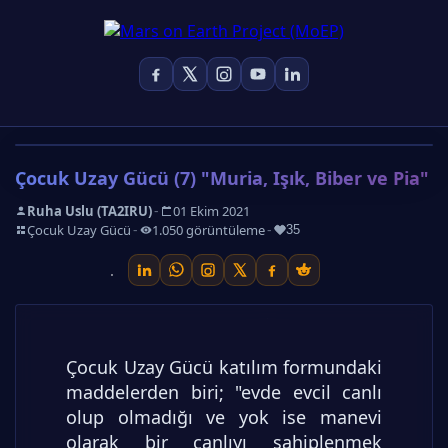
Çocuk Uzay Gücü (7) "Muria, Işık, Biber ve Pia"
-
Ruha Uslu (TA2IRU)
01 Ekim 2021
-
-
-
Çocuk Uzay Gücü
1.050 görüntüleme
35
Çocuk Uzay Gücü katılım formundaki
maddelerden biri; "evde evcil canlı
olup olmadığı ve yok ise manevi
olarak bir canlıyı sahiplenmek