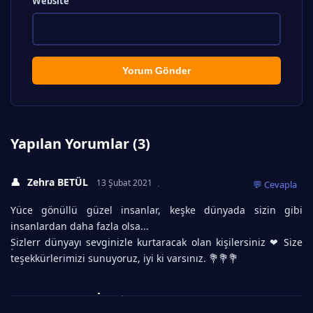
Website
Yorum Gönder
Yapılan Yorumlar (3)
👤
Zehra BETÜL
13 Şubat 2021
💬 Cevapla
Yüce gönüllü güzel insanlar, keşke dünyada sizin gibi
insanlardan daha fazla olsa...
Sizlerr dünyayı sevginizle kurtaracak olan kişilersiniz ❤ Size
teşekkürlerimizi sunuyoruz, iyi ki varsınız. 💐💐💐