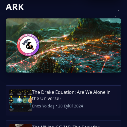
ARK
özelliklerinin
çalışarkən,
belirlenmiş
planetimizin
limitler
qorunması
içerisinde
məqsədilə
kalması,
və ona olan
ambalajlandığı
sevgimiz
tarihteki...
çərçivəsində
25...
The Drake Equation: Are We Alone in
the Universe?
Enes Yoldaş • 20 Eylül 2024